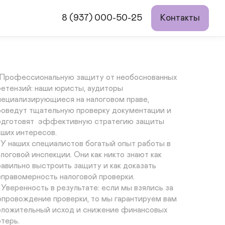
ри ее проведении. Найдем основания и проведем 
ереговоры с ИФНС с предоставлением 
8 (937) 000-50-25
Контакты
оказательств о необходимости снижения сумм 
адолженности (НДС, Прибыль).

то мы предлагаем:

. Профессиональную защиту от необоснованных 
ретензий: наши юристы, аудиторы 
пециализирующиеся на налоговом праве, 
роведут тщательную проверку документации и 
одготовят  эффективную стратегию защиты 
аших интересов.

. У наших специалистов богатый опыт работы в 
алоговой инспекции. Они как никто знают как 
равильно выстроить защиту и как доказать 
еправомерность налоговой проверки. 

. Уверенность в результате: если мы взялись за 
опровождение проверки, то мы гарантируем вам 
оложительный исход и снижение финансовых 
терь. 
