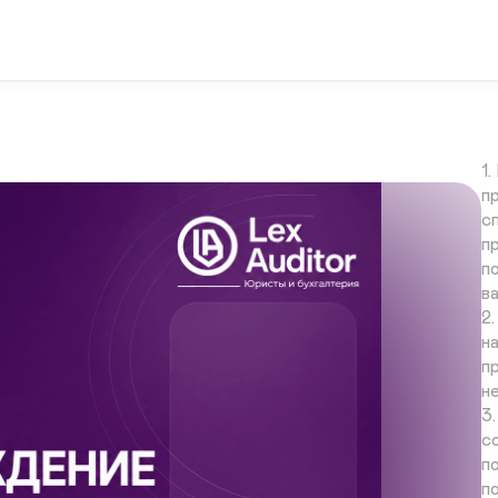
п
п
д
з
Ч
1
п
с
п
п
в
2
н
п
н
3
с
п
по