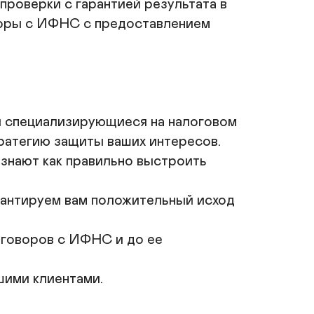
оверки с гарантией результата в 
ле;

кономия времени и ресурсов: вы сможете 
воры с ИФНС с предоставлением 
осредоточиться на ведении бизнеса, не 
еспокоясь о налоговых вопросах;

овышение репутации:  успешное завершение 
роверки укрепляет доверие к вашему бизнесу.

вяжитесь с нами прямо сейчас, чтобы получить 
 специализирующиеся на налоговом 
онсультацию и узнать подробности о  услуге!
атегию защиты ваших интересов.

 знают как правильно выстроить 
Оставить заявку
рантируем вам положительный исход 
еговоров с ИФНС и до ее 
ими клиентами. 
