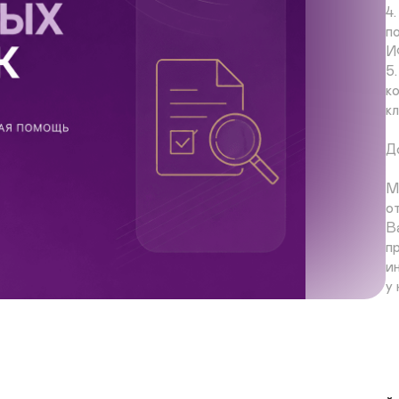
4
п
И
5
к
кл
Д
М
о
В
п
и
у 
П
С
с