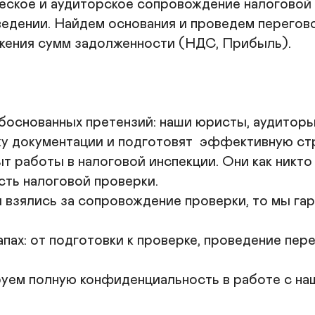
кое и аудиторское сопровождение налоговой пр
по
Э
ведении. Найдем основания и проведем перего
с
жения сумм задолженности (НДС, Прибыль).

б
П
п
С
боснованных претензий: наши юристы, аудиторы
к
у документации и подготовят  эффективную стр
т работы в налоговой инспекции. Они как никто
ть налоговой проверки. 

мы взялись за сопровождение проверки, то мы га
пах: от подготовки к проверке, проведение пер
уем полную конфиденциальность в работе с наш