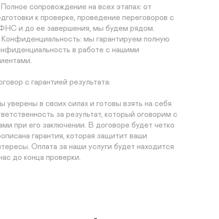
. Полное сопровождение на всех этапах: от 
одготовки к проверке, проведение переговоров с 
ФНС и до ее завершения, мы будем рядом.

. Конфиденциальность: мы гарантируем полную 
онфиденциальность в работе с нашими 
иентами. 

оговор с гарантией результата: 

ы уверены в своих силах и готовы взять на себя 
тветственность за результат, который оговорим с 
ами при его заключении. В договоре будет четко 
рописана гарантия, которая защитит ваши 
нтересы. Оплата за наши услуги будет находится 
нас до конца проверки.

реимущества работы с нами:

нижение начисленных сумм: мы поможем вам 
низить начисленные суммы налогов в правовом 